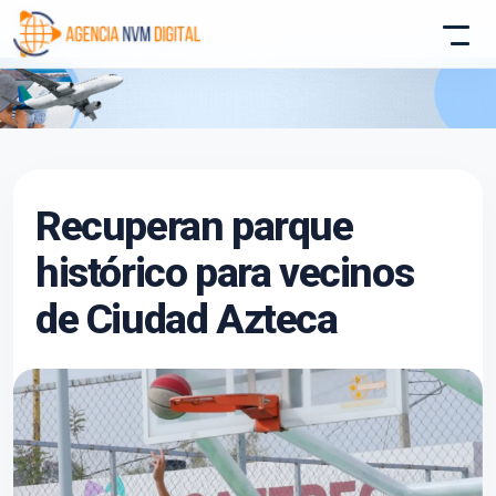
Atencion al Cliente
Recuperan parque
Asistente conectado
histórico para vecinos
de Ciudad Azteca