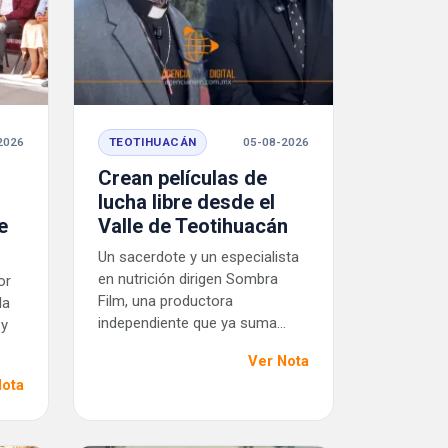
2026
TEOTIHUACÁN
05-08-2026
Crean películas de
lucha libre desde el
e
Valle de Teotihuacán
Un sacerdote y un especialista
en nutrición dirigen Sombra
or
Film, una productora
la
independiente que ya suma...
 y
Ver Nota
Nota