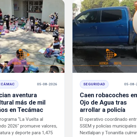
ECÁMAC
05-08-2026
SEGURIDAD
05-08-
ician aventura
Caen robacoches e
ltural más de mil
Ojo de Agua tras
ños en Tecámac
arrollar a policía
programa "La Vuelta al
El operativo coordinado entr
do 2026" promueve valores,
SSEM y policías municipales
eratura y deporte para 1,475
Nextlalpan y Tonanitla culmi