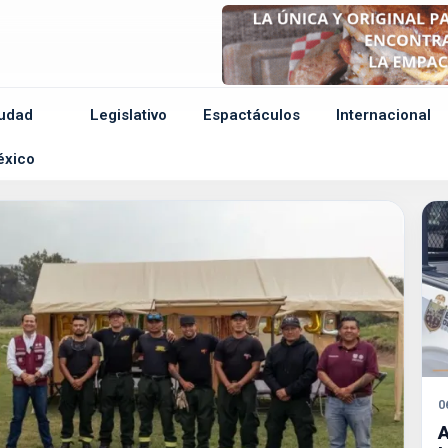
udad
Legislativo
Espactáculos
Internacional
e
éxico
0
A