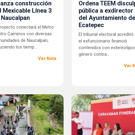
anza construcción
Ordena TEEM discul
l Mexicable Línea 3
pública a exdirector
 Naucalpan
del Ayuntamiento d
Ecatepec
proyecto conectará el Metro
tro Caminos con diversas
El tribunal electoral acreditó
unidades de Naucalpan,
el exfuncionario financió
uciendo los tiemp...
contenidos con estereotipo
género contra...
Ver Nota
Ver 