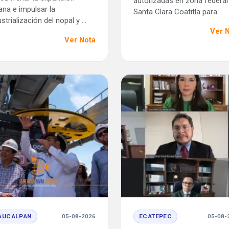
autorizadas en zona federal
ana e impulsar la
Santa Clara Coatitla para ...
strialización del nopal y ...
Ver 
Ver Nota
AUCALPAN
05-08-2026
ECATEPEC
05-08-