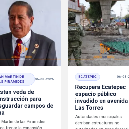
AN MARTÍN DE
ECATEPEC
06-08-
06-08-2026
AS PIRÁMIDES
Recupera Ecatepec
istan veda de
espacio público
nstrucción para
invadido en avenida
sguardar campos de
Las Torres
na
Autoridades municipales
 Martín de las Pirámides
derriban estructuras no
ca frenar la expansión