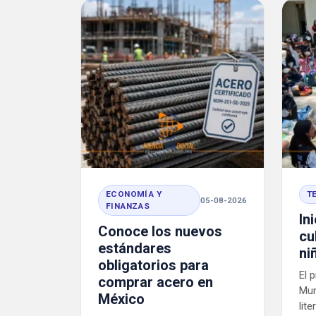
ECONOMÍA Y
T
05-08-2026
FINANZAS
In
Conoce los nuevos
cu
estándares
ni
obligatorios para
El 
comprar acero en
Mun
México
lit