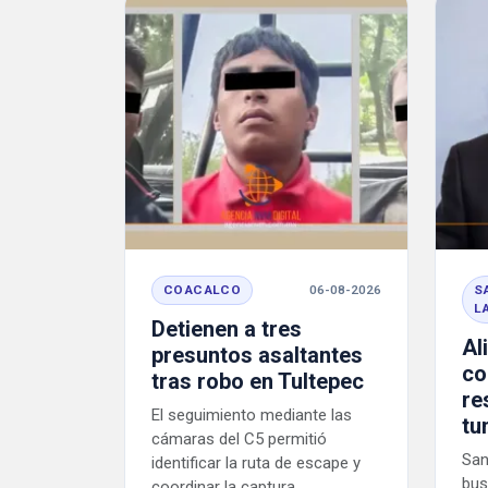
COACALCO
06-08-2026
S
L
Detienen a tres
Al
presuntos asaltantes
co
tras robo en Tultepec
re
El seguimiento mediante las
tu
cámaras del C5 permitió
San
identificar la ruta de escape y
bus
coordinar la captura ...