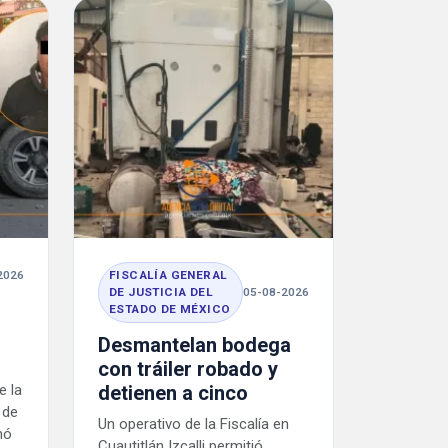
2026
FISCALÍA GENERAL
DE JUSTICIA DEL
05-08-2026
n
ESTADO DE MÉXICO
Desmantelan bodega
con tráiler robado y
e la
detienen a cinco
 de
Un operativo de la Fiscalía en
nó
Cuautitlán Izcalli permitió