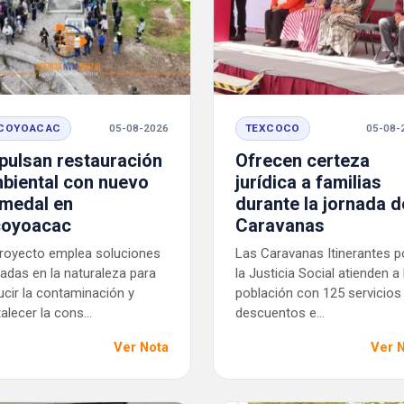
COYOACAC
05-08-2026
TEXCOCO
05-08-
pulsan restauración
Ofrecen certeza
biental con nuevo
jurídica a familias
medal en
durante la jornada d
oyoacac
Caravanas
proyecto emplea soluciones
Las Caravanas Itinerantes p
adas en la naturaleza para
la Justicia Social atienden a 
ucir la contaminación y
población con 125 servicios
alecer la cons...
descuentos e...
Ver Nota
Ver 