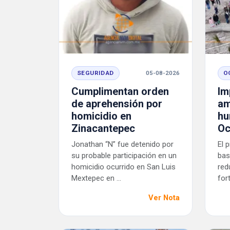
SEGURIDAD
05-08-2026
O
Cumplimentan orden
Im
de aprehensión por
am
homicidio en
hu
Zinacantepec
Oc
Jonathan “N” fue detenido por
El 
su probable participación en un
bas
homicidio ocurrido en San Luis
red
Mextepec en ...
fort
Ver Nota