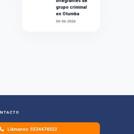
integrantes de
grupo criminal
en Otumba
04-06-2026
NTACTO
Llámanos: 5534474022