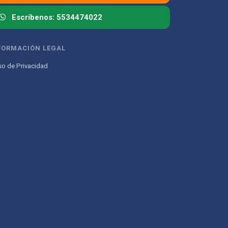
Escríbenos: 5534474022
FORMACIÓN LEGAL
so de Privacidad
Atencion al Cliente
Asistente conectado