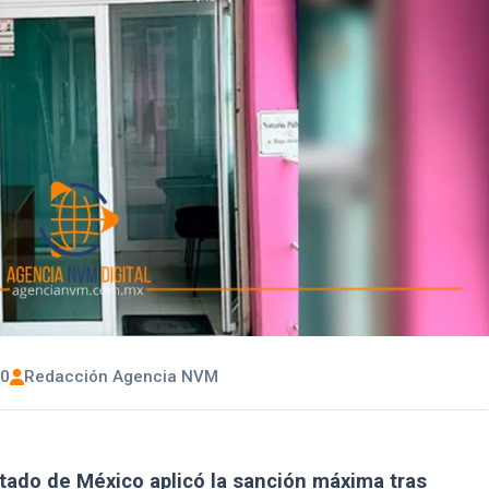
00
Redacción Agencia NVM
stado de México aplicó la sanción máxima tras