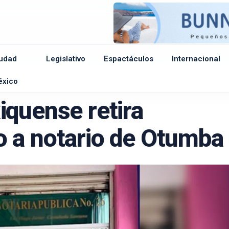
udad
Legislativo
Espactáculos
Internacional
e
éxico
quense retira
 a notario de Otumba