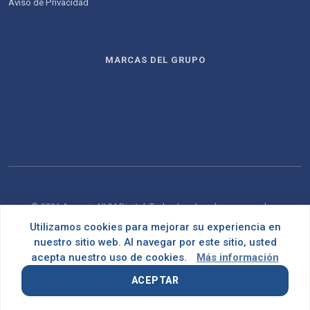
Aviso de Privacidad
MARCAS DEL GRUPO
© 2026 Agencia NVM Digital. Todos los derechos reservados.
Utilizamos cookies para mejorar su experiencia en
Desarrollado con
por
OMNES
nuestro sitio web. Al navegar por este sitio, usted
acepta nuestro uso de cookies.
Más información
ACEPTAR