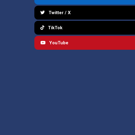
Twitter / X
TikTok
YouTube