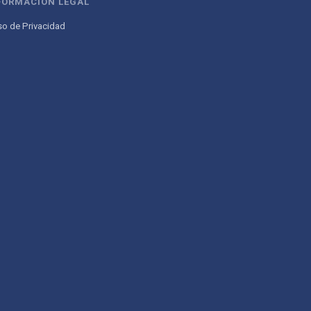
FORMACIÓN LEGAL
so de Privacidad
Atencion al Cliente
Asistente conectado