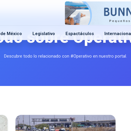
odo sobre Operati
 de México
Legislativo
Espactáculos
Internaciona
Descubre todo lo relacionado con #Operativo en nuestro portal.