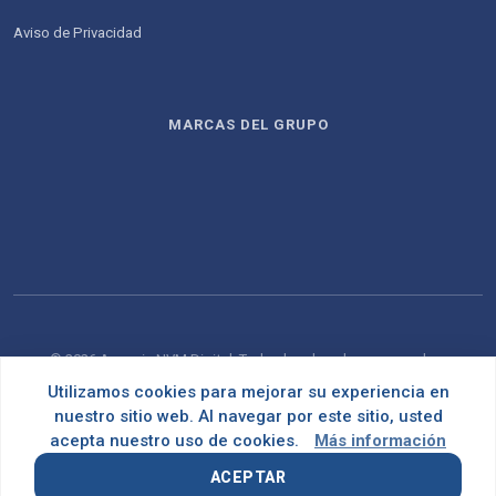
Aviso de Privacidad
MARCAS DEL GRUPO
© 2026 Agencia NVM Digital. Todos los derechos reservados.
Utilizamos cookies para mejorar su experiencia en
Desarrollado con
por
OMNES
nuestro sitio web. Al navegar por este sitio, usted
acepta nuestro uso de cookies.
Más información
ACEPTAR