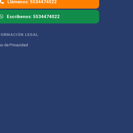
Llámanos: 5534474022
Escríbenos: 5534474022
FORMACIÓN LEGAL
so de Privacidad
Atencion al Cliente
Asistente conectado