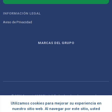
INFORMACIÓN LEGAL
Aviso de Privacidad
MARCAS DEL GRUPO
© 2026 Agencia NVM Digital. Todos los derechos reservados.
Utilizamos cookies para mejorar su experiencia en
Desarrollado con
por
OMNES
nuestro sitio web. Al navegar por este sitio, usted