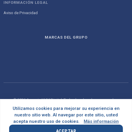
INFORMACIÓN LEGAL
Aviso de Privacidad
MARCAS DEL GRUPO
© 2026 Agencia NVM Digital. Todos los derechos reservados.
Utilizamos cookies para mejorar su experiencia en
Desarrollado con
por
OMNES
nuestro sitio web. Al navegar por este sitio, usted
acepta nuestro uso de cookies.
Más información
ACEPTAR