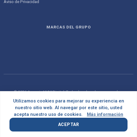
Aviso de Privacidad
MARCAS DEL GRUPO
© 2026 Agencia NVM Digital. Todos los derechos reservados.
Utilizamos cookies para mejorar su experiencia en
Desarrollado con
por
OMNES
nuestro sitio web. Al navegar por este sitio, usted
acepta nuestro uso de cookies.
Más información
ACEPTAR