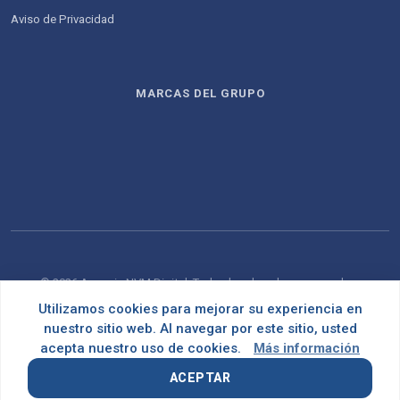
Aviso de Privacidad
MARCAS DEL GRUPO
© 2026 Agencia NVM Digital. Todos los derechos reservados.
Utilizamos cookies para mejorar su experiencia en
Desarrollado con
por
OMNES
nuestro sitio web. Al navegar por este sitio, usted
acepta nuestro uso de cookies.
Más información
ACEPTAR