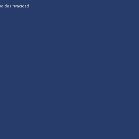
so de Privacidad
Atencion al Cliente
Asistente conectado