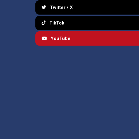
Twitter / X
TikTok
YouTube