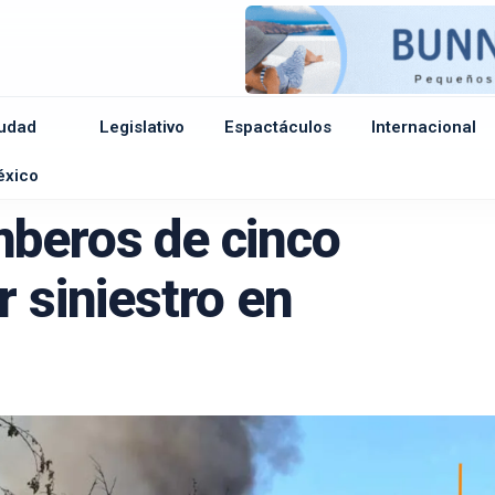
udad
Legislativo
Espactáculos
Internacional
e
éxico
mberos de cinco
r siniestro en