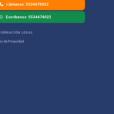
Llámanos: 5534474022
Escríbenos: 5534474022
FORMACIÓN LEGAL
so de Privacidad
Atencion al Cliente
Asistente conectado