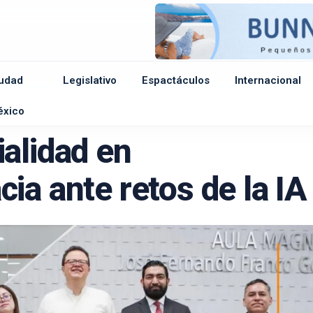
udad
Legislativo
Espactáculos
Internacional
e
éxico
alidad en
ia ante retos de la IA