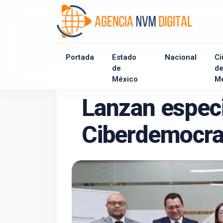
Portada
Estado
Nacional
Ci
de
d
México
M
Lanzan especi
Ciberdemocrac