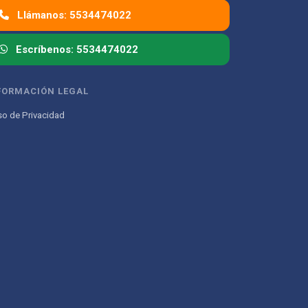
Llámanos: 5534474022
Escríbenos: 5534474022
FORMACIÓN LEGAL
so de Privacidad
Atencion al Cliente
Asistente conectado