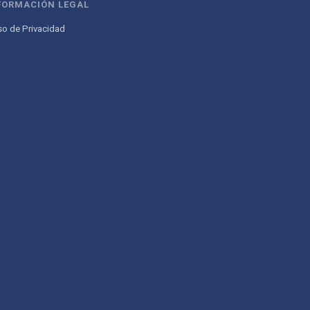
FORMACIÓN LEGAL
so de Privacidad
Atencion al Cliente
Asistente conectado