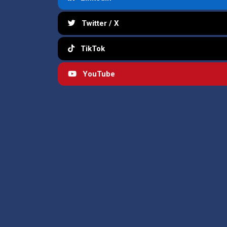
Twitter / X
TikTok
YouTube