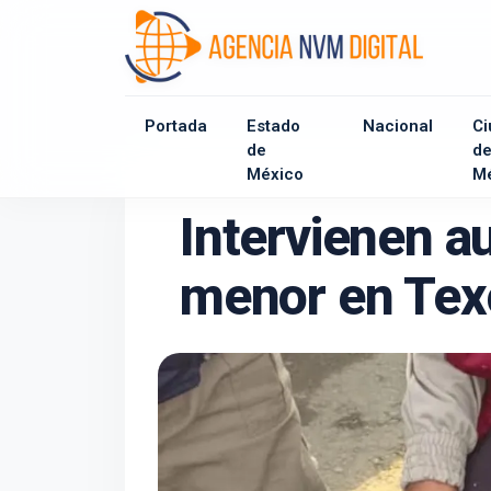
Portada
Estado
Nacional
Ci
de
d
México
M
Intervienen au
menor en Tex