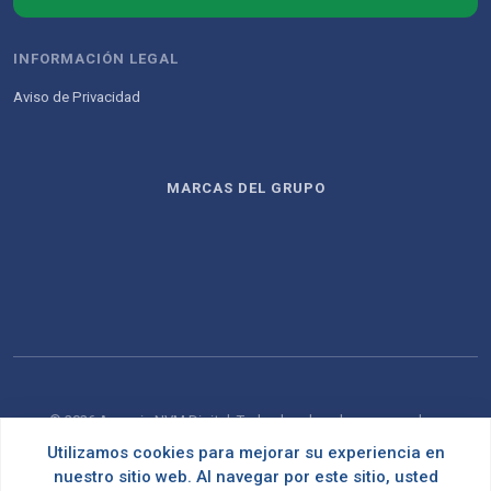
INFORMACIÓN LEGAL
Aviso de Privacidad
MARCAS DEL GRUPO
© 2026 Agencia NVM Digital. Todos los derechos reservados.
Utilizamos cookies para mejorar su experiencia en
Desarrollado con
por
OMNES
nuestro sitio web. Al navegar por este sitio, usted