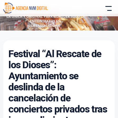
Festival “Al Rescate de
Atencion al Cliente
Asistente conectado
los Dioses”:
Ayuntamiento se
deslinda de la
cancelación de
conciertos privados tras