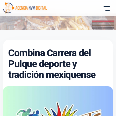
Atencion al Cliente
Combina Carrera del
Asistente conectado
Pulque deporte y
tradición mexiquense