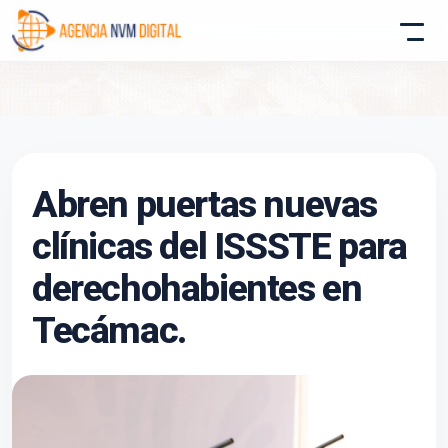
Atencion al Cliente
Abren puertas nuevas
Asistente conectado
clínicas del ISSSTE para
derechohabientes en
Tecámac.