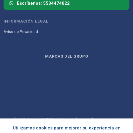
Escríbenos: 5534474022
INFORMACIÓN LEGAL
Aviso de Privacidad
MARCAS DEL GRUPO
© 2026 Agencia NVM Digital. Todos los derechos reservados.
Utilizamos cookies para mejorar su experiencia en
Desarrollado con
por
OMNES