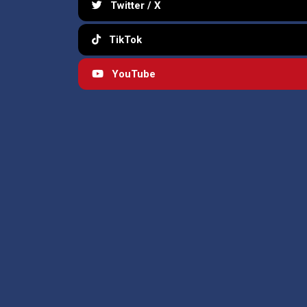
Twitter / X
TikTok
YouTube