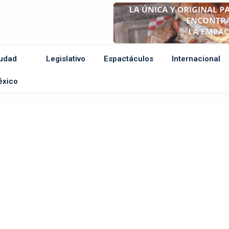
udad
Legislativo
Espactáculos
Internacional
e
éxico