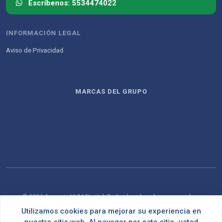
Escríbenos: 5534474022
INFORMACIÓN LEGAL
Aviso de Privacidad
MARCAS DEL GRUPO
© 2026 Agencia NVM Digital. Todos los derechos reservados.
Utilizamos cookies para mejorar su experiencia en
Desarrollado con
por
OMNES