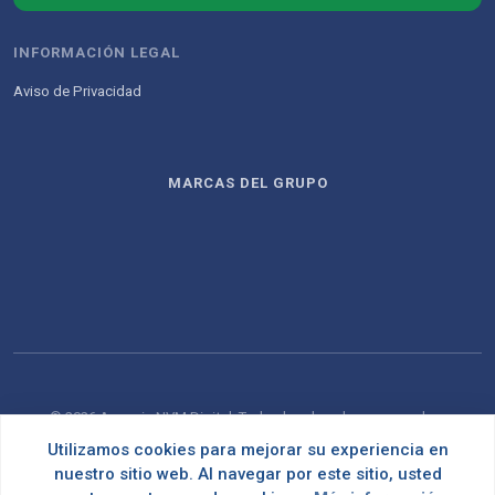
INFORMACIÓN LEGAL
Aviso de Privacidad
MARCAS DEL GRUPO
© 2026 Agencia NVM Digital. Todos los derechos reservados.
Utilizamos cookies para mejorar su experiencia en
Desarrollado con
por
OMNES
nuestro sitio web. Al navegar por este sitio, usted