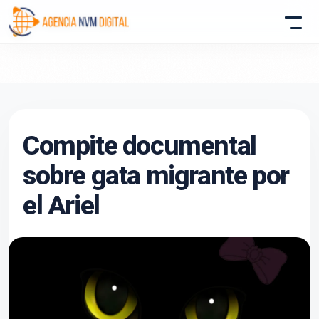
Atencion al Cliente
Compite documental
Asistente conectado
sobre gata migrante por
el Ariel